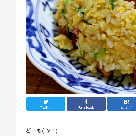
Twitter
Facebook
はてブ
どーも( ´∀｀)